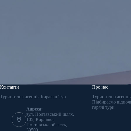
Контакти
Про нас
Туристична агенція Караван Тур
Туристична агенція
Підбираємо відпочи
гарячі тури
Адреса:
вул. Полтавський шлях,
105, Карлівка,
Полтавська область,
39500