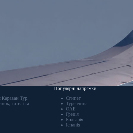
Популярні напрямки
 Караван Тур.
Єгипет
нок, готелі та
Туреччина
ОАЕ
Греція
Болгарія
Іспанія