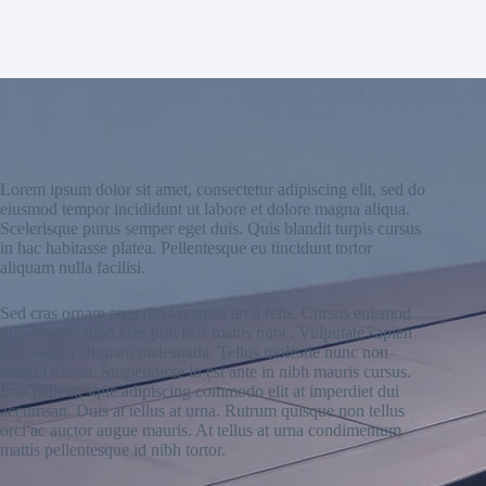
Lorem ipsum dolor sit amet, consectetur adipiscing elit, sed do
eiusmod tempor incididunt ut labore et dolore magna aliqua.
Scelerisque purus semper eget duis. Quis blandit turpis cursus
in hac habitasse platea. Pellentesque eu tincidunt tortor
aliquam nulla facilisi.
Sed cras ornare arcu dui vivamus arcu felis. Cursus euismod
quis viverra nibh cras pulvinar mattis nunc. Vulputate sapien
nec sagittis aliquam malesuada. Tellus molestie nunc non
blandit massa. Suspendisse in est ante in nibh mauris cursus.
Erat pellentesque adipiscing commodo elit at imperdiet dui
accumsan. Duis at tellus at urna. Rutrum quisque non tellus
orci ac auctor augue mauris. At tellus at urna condimentum
mattis pellentesque id nibh tortor.