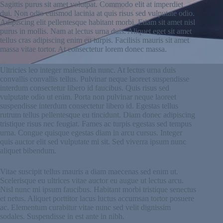
Sagittis purus sit amet volutpat. Commodo elit at imperdiet
dui. Non odio euismod lacinia at quis risus sed vulputate odio.
Adipiscing elit pellentesque habitant morbi. Etiam sit amet nisl
purus in mollis. Nam at lectus urna duis. Aliquet eget sit amet
tellus cras adipiscing enim eu turpis. Facilisis mauris sit amet
massa vitae tortor. At consectetur lorem donec massa.
Ultricies leo integer malesuada nunc. At lectus urna duis
convallis convallis tellus. Pulvinar neque laoreet suspendisse
interdum consectetur libero id faucibus. Quis risus sed
vulputate odio ut enim. Porta non pulvinar neque laoreet
suspendisse interdum consectetur libero id. Egestas tellus
rutrum tellus pellentesque eu tincidunt. Diam donec adipiscing
tristique risus nec feugiat. Fames ac turpis egestas sed tempus
urna. Congue quisque egestas diam in arcu cursus. Integer
quis auctor elit sed vulputate mi sit. Sed viverra ipsum nunc
aliquet bibendum.
Vitae suscipit tellus mauris a diam maecenas sed enim ut.
Scelerisque eu ultrices vitae auctor eu augue ut lectus arcu.
Nisl nunc mi ipsum faucibus. Habitant morbi tristique senectus
et netus. Aliquet porttitor lacus luctus accumsan tortor posuere
ac. Elementum curabitur vitae nunc sed velit dignissim
sodales. Suspendisse in est ante in nibh.