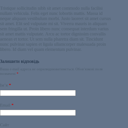
Tristique sollicitudin nibh sit amet commodo nulla facilisi
nullam vehicula. Felis eget nunc lobortis mattis. Massa id
neque aliquam vestibulum morbi. Justo laoreet sit amet cursus
sit amet. Elit sed vulputate mi sit. Viverra mauris in aliquam
sem fringilla ut. Proin libero nunc consequat interdum varius
sit amet mattis vulputate. Arcu ac tortor dignissim convallis
aenean et tortor. Ut sem nulla pharetra diam sit. Tincidunt
nunc pulvinar sapien et ligula ullamcorper malesuada proin
libero. Id diam vel quam elementum pulvinar.
Залишити відповідь
Ваша e-mail адреса не оприлюднюватиметься.
Обов’язкові поля
позначені
*
Ім’я
*
Email
*
Сайт