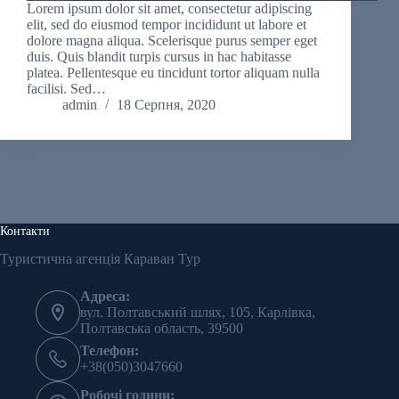
Lorem ipsum dolor sit amet, consectetur adipiscing
elit, sed do eiusmod tempor incididunt ut labore et
dolore magna aliqua. Scelerisque purus semper eget
duis. Quis blandit turpis cursus in hac habitasse
platea. Pellentesque eu tincidunt tortor aliquam nulla
facilisi. Sed…
admin
18 Серпня, 2020
Контакти
Туристична агенція Караван Тур
Адреса:
вул. Полтавський шлях, 105, Карлівка,
Полтавська область, 39500
Телефон:
+38(050)3047660
Робочі години: